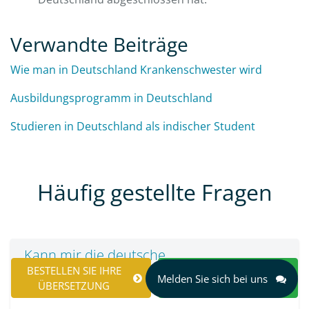
Verwandte Beiträge
Wie man in Deutschland Krankenschwester wird
Ausbildungsprogramm in Deutschland
Studieren in Deutschland als indischer Student
Häufig gestellte Fragen
Kann mir die deutsche
BESTELLEN SIE IHRE
Staatsbürgerschaft entzogen werden?
ANGEBOTSANFORDERUNG
Melden Sie sich bei uns
ÜBERSETZUNG