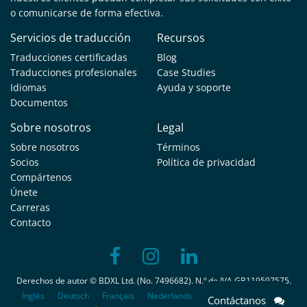
o comunicarse de forma efectiva.
Servicios de traducción
Recursos
Traducciones certificadas
Blog
Traducciones profesionales
Case Studies
Idiomas
Ayuda y soporte
Documentos
Sobre nosotros
Legal
Sobre nosotros
Términos
Socios
Política de privacidad
Compártenos
Únete
Carreras
Contacto
Derechos de autor © BDXL Ltd. (No. 7496682). N.º de IVA GB119597575.
Inglés
Deutsch
Français
Nederlands
Português
Italiano
Contáctanos