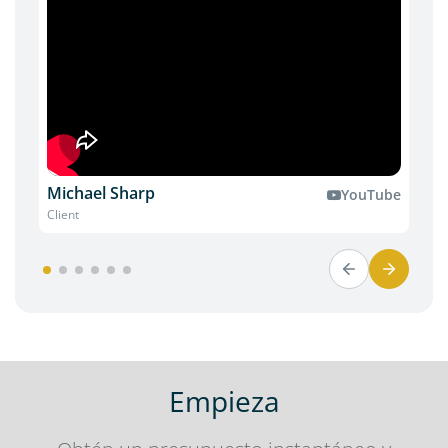
Michael Sharp
YouTube
Client
C
Empieza