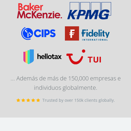
... Además de más de 150,000 empresas e
individuos globalmente.
Trusted by over 150k clients globally.