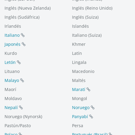
Inglés (Nueva Zelanda)
Inglés (Reino Unido)
Inglés (Sudáfrica)
Inglés (Suiza)
Irlandés
Islandés
Italiano
Italiano (Suiza)
Japonés
Khmer
Kurdo
Latín
Letón
Lingala
Lituano
Macedonio
Malayo
Maltés
Maorí
Maratí
Moldavo
Mongol
Nepalí
Noruego
Noruego (Nynorsk)
Panyabí
Pastún/Pasto
Persa
Polaco
Portugués (Brasil)