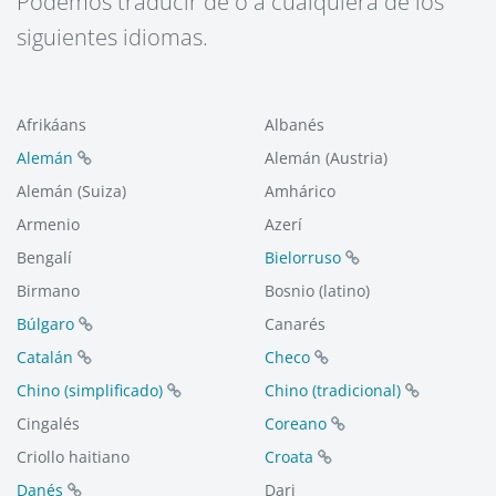
Podemos traducir de o a cualquiera de los
siguientes idiomas.
Afrikáans
Albanés
Alemán
Alemán (Austria)
Alemán (Suiza)
Amhárico
Armenio
Azerí
Bengalí
Bielorruso
Birmano
Bosnio (latino)
Búlgaro
Canarés
Catalán
Checo
Chino (simplificado)
Chino (tradicional)
Cingalés
Coreano
Criollo haitiano
Croata
Danés
Dari