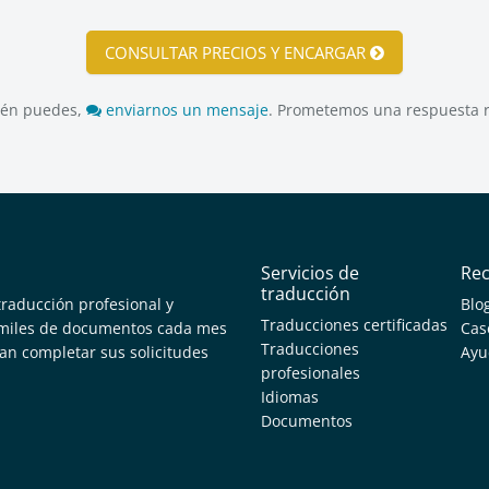
CONSULTAR PRECIOS Y ENCARGAR
én puedes,
enviarnos un mensaje
. Prometemos una respuesta r
Servicios de
Re
traducción
traducción profesional y
Blo
Traducciones certificadas
s miles de documentos cada mes
Cas
Traducciones
an completar sus solicitudes
Ayu
profesionales
Idiomas
Documentos