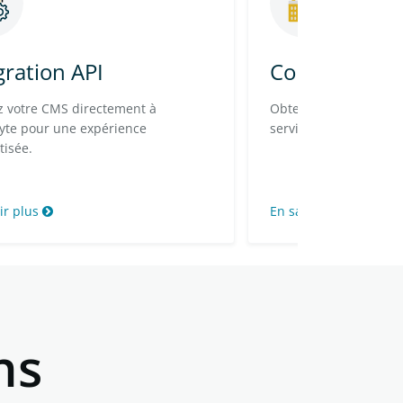
gration API
Compte profe
z votre CMS directement à
Obtenez des tarifs ré
yte pour une expérience
services de traduction
isée.
ir plus
En savoir plus
ns