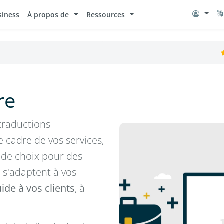
siness
À propos de
Ressources
re
 traductions
e cadre de vos services,
e de choix pour des
i s'adaptent à vos
ide à vos clients
, à