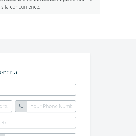
rs la concurrence.
enariat
Your Phone Number