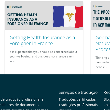
Getting Health Insurance as a
German
Foreigner in France
Natura
Proce
It is expected that you should be concerned about
your well-being, and this does not change even
Thinking 
whe...
new nation
people...
Serviços de tradução
Re
 de tradução profissional e
Traduções certificadas
Blo
s milhares de documentos
Traduções profissionais
Cas