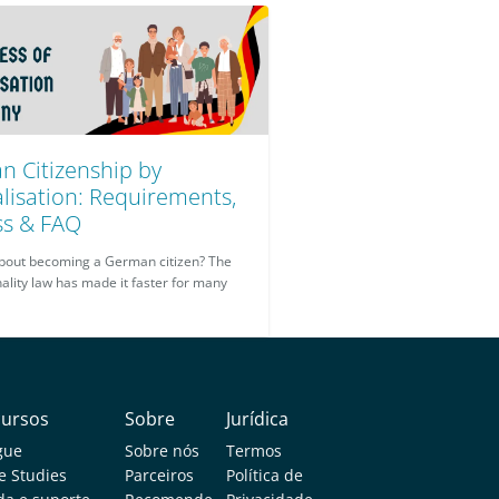
 Citizenship by
lisation: Requirements,
ss & FAQ
about becoming a German citizen? The
ality law has made it faster for many
cursos
Sobre
Jurídica
gue
Sobre nós
Termos
e Studies
Parceiros
Política de