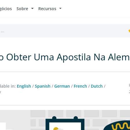
gócios
Sobre
Recursos
...
 Obter Uma Apostila Na Ale
lable in:
English
/
Spanish
/
German
/
French
/
Dutch
/
/