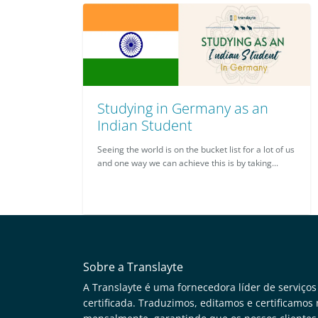
Studying in Germany as an
Indian Student
Seeing the world is on the bucket list for a lot of us
and one way we can achieve this is by taking...
Sobre a Translayte
A Translayte é uma fornecedora líder de serviços
certificada. Traduzimos, editamos e certificamo