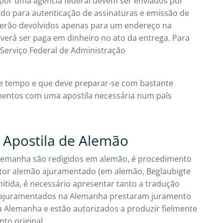
por uma agência federal devem ser enviados por
do para autenticação de assinaturas e emissão de
serão devolvidos apenas para um endereço na
verá ser paga em dinheiro no ato da entrega. Para
 Serviço Federal de Administração
e tempo e que deve preparar-se com bastante
umentos com uma apostila necessária num país
a Apostila de Alemão
lemanha são redigidos em alemão, é procedimento
tor alemão ajuramentado (em alemão, Beglaubigte
itida, é necessário apresentar tanto a tradução
s ajuramentados na Alemanha prestaram juramento
a Alemanha e estão autorizados a produzir fielmente
to original.