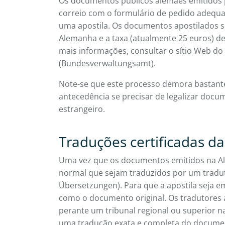
Os documentos públicos alemães emitidos 
correio com o formulário de pedido adequa
uma apostila. Os documentos apostilados 
Alemanha e a taxa (atualmente 25 euros) de
mais informações, consultar o sítio Web do
(Bundesverwaltungsamt).
Note-se que este processo demora bastant
antecedência se precisar de legalizar doc
estrangeiro.
Traduções certificadas d
Uma vez que os documentos emitidos na A
normal que sejam traduzidos por um tradu
Übersetzungen). Para que a apostila seja em
como o documento original. Os tradutore
perante um tribunal regional ou superior n
uma tradução exata e completa do documen