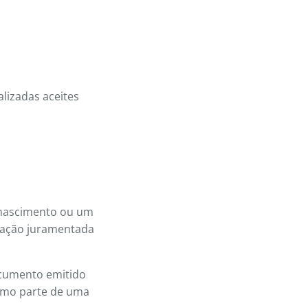
alizadas aceites
 nascimento ou um
ração juramentada
ocumento emitido
omo parte de uma