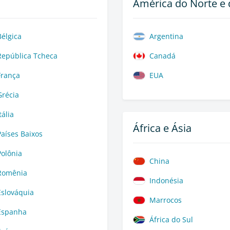
América do Norte e 
Bélgica
Argentina
República Tcheca
Canadá
França
EUA
Grécia
tália
África e Ásia
Países Baixos
Polônia
China
Romênia
Indonésia
Eslováquia
Marrocos
Espanha
África do Sul