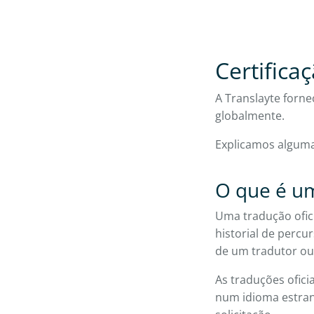
Certifica
A Translayte forne
globalmente.
Explicamos algumas
O que é um
Uma tradução ofic
historial de perc
de um tradutor ou
As traduções ofic
num idioma estran