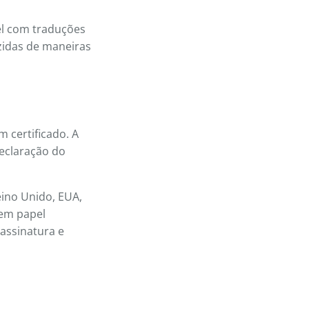
el com traduções
uzidas de maneiras
certificado. A
eclaração do
eino Unido, EUA,
 em papel
 assinatura e