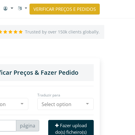
VERIFICAR PREÇOS E PEDIDOS
Trusted by over 150k clients globally.