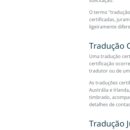
solicitação.
O termo "tradução
certificadas, jura
ligeiramente difer
Tradução C
Uma tradução cert
certificação ocor
tradutor ou de um
As traduções certi
Austrália e Irland
timbrado, acomp
detalhes de contac
Tradução 