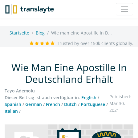
Startseite
Blog
Wie man eine Apostille in D...
Trusted by over 150k clients globally.
Wie Man Eine Apostille In
Deutschland Erhält
Tayo Ademolu
Published:
Dieser Beitrag ist auch verfügbar in:
English
/
Mar 30,
Spanish
/
German
/
French
/
Dutch
/
Portuguese
/
2021
Italian
/