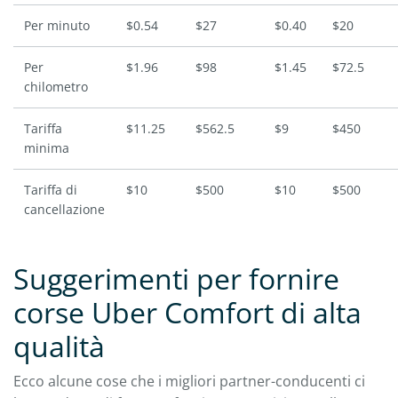
Per minuto
$0.54
$27
$0.40
$20
Per
$1.96
$98
$1.45
$72.5
chilometro
Tariffa
$11.25
$562.5
$9
$450
minima
Tariffa di
$10
$500
$10
$500
cancellazione
Suggerimenti per fornire
corse Uber Comfort di alta
qualità
Ecco alcune cose che i migliori partner-conducenti ci