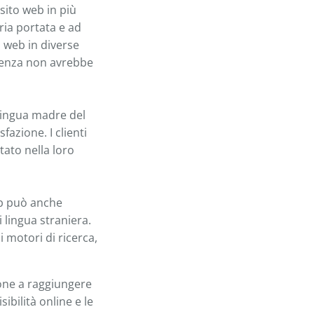
sito web in più
ria portata e ad
 web in diverse
edenza non avrebbe
 lingua madre del
fazione. I clienti
tato nella loro
b può anche
 lingua straniera.
 motori di ricerca,
one a raggiungere
ibilità online e le