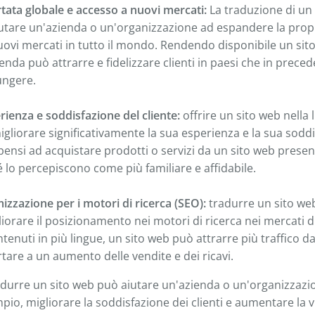
ata globale e accesso a nuovi mercati:
La traduzione di un 
utare un'azienda o un'organizzazione ad espandere la prop
ovi mercati in tutto il mondo. Rendendo disponibile un sito
ienda può attrarre e fidelizzare clienti in paesi che in prec
ungere.
rienza e soddisfazione del cliente:
offrire un sito web nella
igliorare significativamente la sua esperienza e la sua soddis
ensi ad acquistare prodotti o servizi da un sito web presen
é lo percepiscono come più familiare e affidabile.
mizzazione per i motori di ricerca (SEO):
tradurre un sito we
liorare il posizionamento nei motori di ricerca nei mercati di
enuti in più lingue, un sito web può attrarre più traffico dai
rtare a un aumento delle vendite e dei ricavi.
durre un sito web può aiutare un'azienda o un'organizzazi
io, migliorare la soddisfazione dei clienti e aumentare la vis