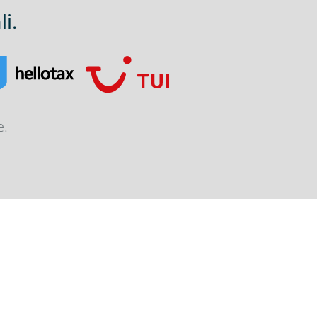
i.
e.