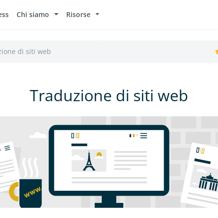
ess
Chi siamo
Risorse
ione di siti web
Traduzione di siti web