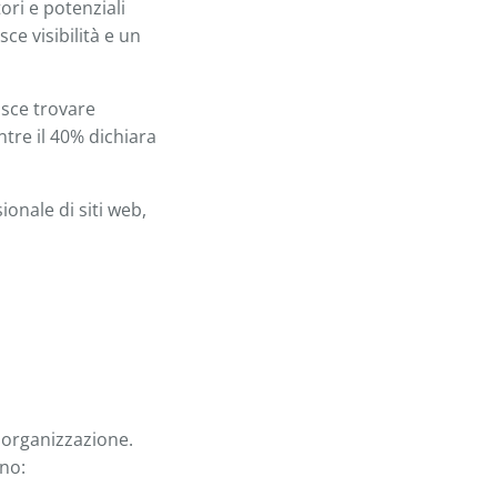
ori e potenziali
sce visibilità e un
isce trovare
tre il 40% dichiara
onale di siti web,
'organizzazione.
ono: