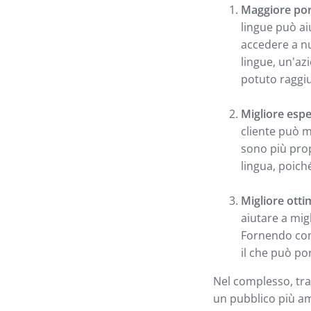
Maggiore port
lingue può ai
accedere a nu
lingue, un'az
potuto raggi
Migliore espe
cliente può m
sono più prop
lingua, poich
Migliore otti
aiutare a mig
Fornendo cont
il che può po
Nel complesso, tra
un pubblico più amp