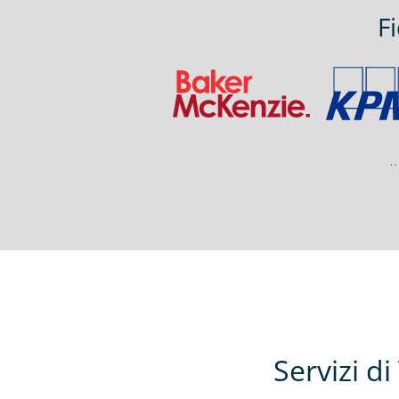
F
.
Servizi d