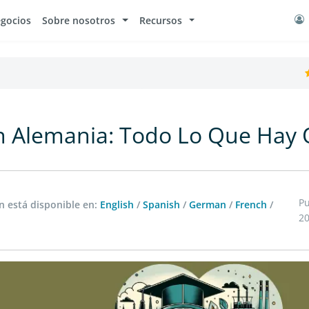
egocios
Sobre nosotros
Recursos
n Alemania: Todo Lo Que Hay
Pu
 está disponible en:
English
/
Spanish
/
German
/
French
/
2