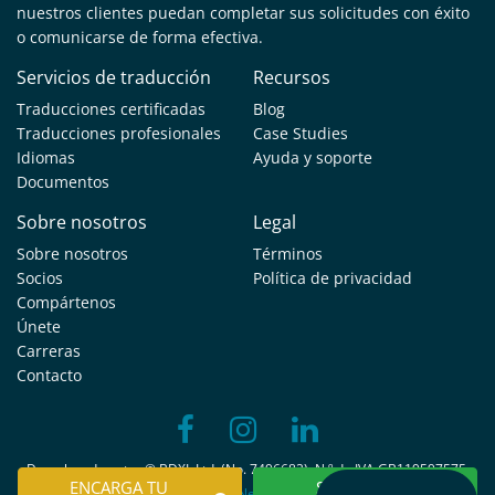
nuestros clientes puedan completar sus solicitudes con éxito
o comunicarse de forma efectiva.
Servicios de traducción
Recursos
Traducciones certificadas
Blog
Traducciones profesionales
Case Studies
Idiomas
Ayuda y soporte
Documentos
Sobre nosotros
Legal
Sobre nosotros
Términos
Socios
Política de privacidad
Compártenos
Únete
Carreras
Contacto
Derechos de autor © BDXL Ltd. (No. 7496682). N.º de IVA GB119597575.
ENCARGA TU
SOLICITAR
Inglés
Deutsch
Français
Nederlands
Português
Italiano