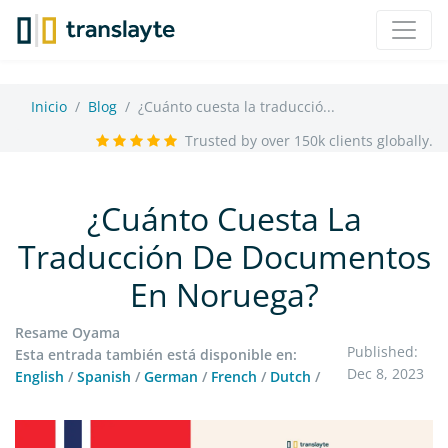
Inicio
Blog
¿Cuánto cuesta la traducció...
Trusted by over 150k clients globally.
¿Cuánto Cuesta La
Traducción De Documentos
En Noruega?
Resame Oyama
Published:
Esta entrada también está disponible en:
Dec 8, 2023
English
/
Spanish
/
German
/
French
/
Dutch
/