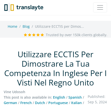
Home
Blog
Utilizzare ECCTIS per Dimos...
Trusted by over 150k clients globally.
Utilizzare ECCTIS Per
Dimostrare La Tua
Competenza In Inglese Per I
Visti Nel Regno Unito
Vine Udosoh
Published:
This post is also available in:
English
/
Spanish
/
Sep 5, 2024
German
/
French
/
Dutch
/
Portuguese
/
Italian
/