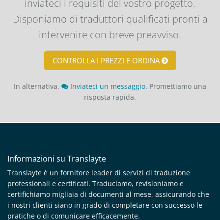
inviateci i requisiti del vostro progetto.
Disponiamo di traduttori qualificati pronti a
intervenire con breve preavviso.
CONTROLLA I PREZZI E ORDINA
In alternativa,
Inviateci un messaggio
. Promettiamo una
risposta rapida.
Informazioni su Translayte
Translayte è un fornitore leader di servizi di traduzione
professionali e certificati. Traduciamo, revisioniamo e
certifichiamo migliaia di documenti al mese, assicurando che
i nostri clienti siano in grado di completare con successo le
pratiche o di comunicare efficacemente.