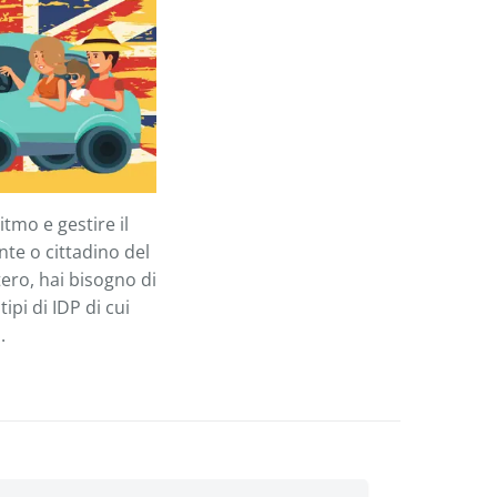
itmo e gestire il
te o cittadino del
tero, hai bisogno di
ipi di IDP di cui
o.