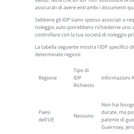
valido. Nota che un IDP non sostituisce la tu
assicurati di avere entrambi i documenti qu
Sebbene gli IDP siano spesso associati a requi
noleggio auto potrebbero richiederne uno an
controllare con la tua società di noleggio pr
La tabella seguente mostra l'IDP specifico di
determinate regioni:
Tipo di
Regione
IDP
Informazioni A
Richiesto
Non hai bisogn
Paesi
durate, ma po
Nessuno
dell'UE
patente di gui
Guernsey, Jers