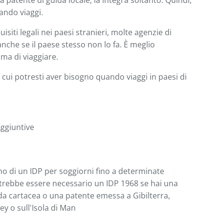
a patente di guida locale; la integra soltanto. Quindi,
ando viaggi.
siti legali nei paesi stranieri, molte agenzie di
che se il paese stesso non lo fa. È meglio
ima di viaggiare.
 cui potresti aver bisogno quando viaggi in paesi di
ggiuntive
o di un IDP per soggiorni fino a determinate
trebbe essere necessario un IDP 1968 se hai una
da cartacea o una patente emessa a Gibilterra,
ey o sull'Isola di Man