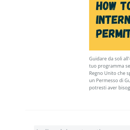
Guidare da soli all
tuo programma senz
Regno Unito che spe
un Permesso di Guid
potresti aver biso