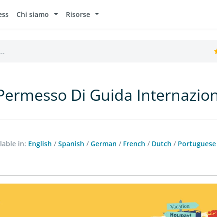
ess
Chi siamo
Risorse
..
ermesso Di Guida Internazion
lable in:
English
/
Spanish
/
German
/
French
/
Dutch
/
Portuguese