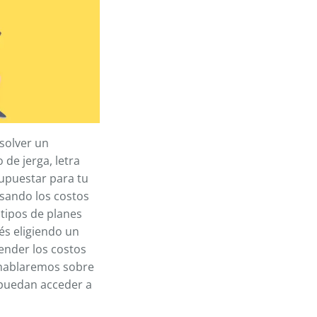
esolver un
de jerga, letra
supuestar para tu
osando los costos
 tipos de planes
és eligiendo un
ender los costos
 hablaremos sobre
 puedan acceder a