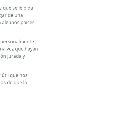
e que se le pida
ugar de una
 a algunos países
r personalmente
 Una vez que hayan
ión jurada y
 útil que nos
nos de que la