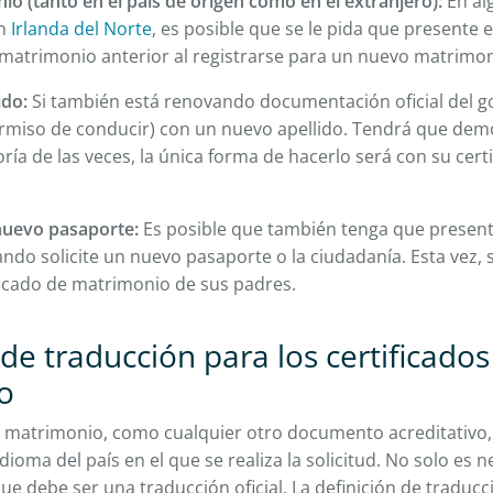
o (tanto en el país de origen como en el extranjero):
En al
n
Irlanda del Norte
, es posible que se le pida que presente e
matrimonio anterior al registrarse para un nuevo matrimon
ido:
Si también está renovando documentación oficial del 
rmiso de conducir) con un nuevo apellido. Tendrá que dem
ía de las veces, la única forma de hacerlo será con su cert
 nuevo pasaporte:
Es posible que también tenga que presenta
do solicite un nuevo pasaporte o la ciudadanía. Esta vez, 
ificado de matrimonio de sus padres.
de traducción para los certificados
o
de matrimonio, como cualquier otro documento acreditativo
dioma del país en el que se realiza la solicitud. No solo es n
e debe ser una traducción oficial. La definición de traducció