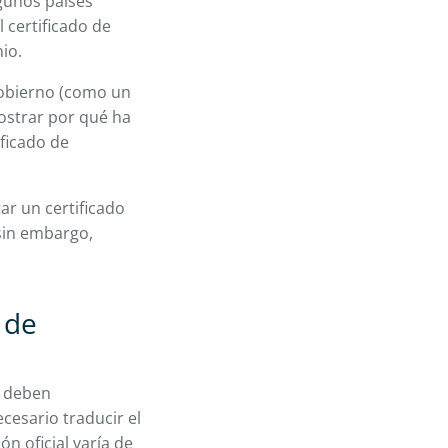
gunos países
l certificado de
io.
gobierno (como un
ostrar por qué ha
ificado de
r un certificado
sin embargo,
 de
, deben
ecesario traducir el
n oficial varía de