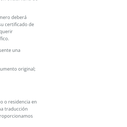
imero deberá
su certificado de
querir
fico.
esente una
cumento original;
o o residencia en
na traducción
y proporcionamos