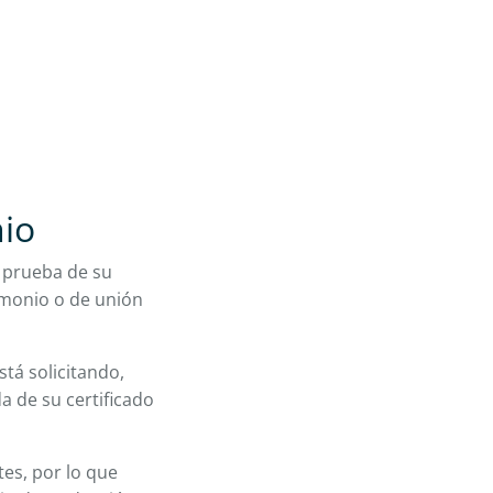
nio
a prueba de su
imonio o de unión
stá solicitando,
a de su certificado
tes, por lo que