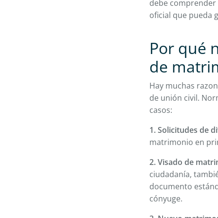
debe comprender lo
oficial que pueda 
Por qué n
de matri
Hay muchas razone
de unión civil. N
casos:
1. Solicitudes de d
matrimonio en pri
2. Visado de matr
ciudadanía, tambié
documento estándar
cónyuge.