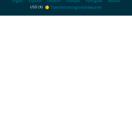
Engels
Español
Deutsch
Français
Português
Italiano
Toestemmingsvoorkeuren
USD ($)