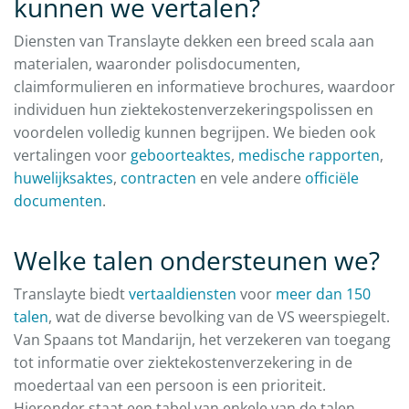
kunnen we vertalen?
Diensten van Translayte dekken een breed scala aan
materialen, waaronder polisdocumenten,
claimformulieren en informatieve brochures, waardoor
individuen hun ziektekostenverzekeringspolissen en
voordelen volledig kunnen begrijpen. We bieden ook
vertalingen voor
geboorteaktes
,
medische rapporten
,
huwelijksaktes
,
contracten
en vele andere
officiële
documenten
.
Welke talen ondersteunen we?
Translayte biedt
vertaaldiensten
voor
meer dan 150
talen
, wat de diverse bevolking van de VS weerspiegelt.
Van Spaans tot Mandarijn, het verzekeren van toegang
tot informatie over ziektekostenverzekering in de
moedertaal van een persoon is een prioriteit.
Hieronder staat een tabel van enkele van de talen