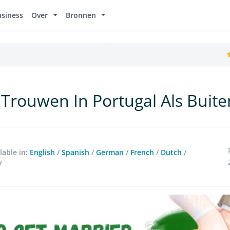
usiness
Over
Bronnen
Trouwen In Portugal Als Buit
lable in:
English
/
Spanish
/
German
/
French
/
Dutch
/
/