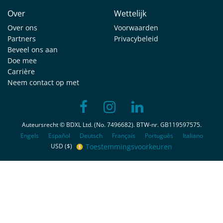
Over
Wettelijk
Over ons
Voorwaarden
Partners
Privacybeleid
Beveel ons aan
Doe mee
Carrière
Neem contact op met
Auteursrecht © BDXL Ltd. (No. 7496682). BTW-nr. GB119597575.
Engels
Español
Deutsch
Français
Português
Italiano
Toestemmingsvoorkeuren
USD ($)