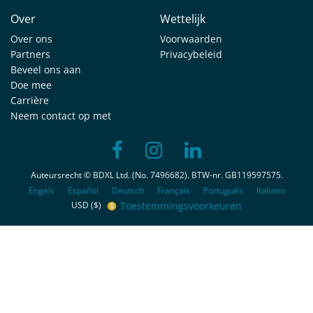
Over
Wettelijk
Over ons
Voorwaarden
Partners
Privacybeleid
Beveel ons aan
Doe mee
Carrière
Neem contact op met
Auteursrecht © BDXL Ltd. (No. 7496682). BTW-nr. GB119597575.
Engels
Español
Deutsch
Français
Português
Italiano
Toestemmingsvoorkeuren
USD ($)