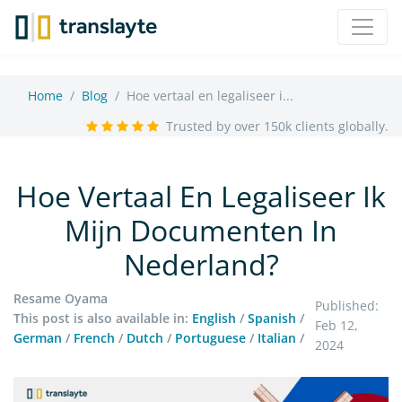
Home
Blog
Hoe vertaal en legaliseer i...
Trusted by over 150k clients globally.
Hoe Vertaal En Legaliseer Ik
Mijn Documenten In
Nederland?
Resame Oyama
Published:
This post is also available in:
English
/
Spanish
/
Feb 12,
German
/
French
/
Dutch
/
Portuguese
/
Italian
/
2024