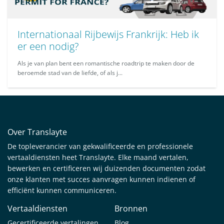
Internationaal Rijbewijs Frankrijk: Heb ik
er een nodig?
Als je van plan bent een romantische roadtrip te maken door de
beroemde stad van de liefde, of als j...
Over Translayte
De topleverancier van gekwalificeerde en professionele
vertaaldiensten heet Translayte. Elke maand vertalen,
bewerken en certificeren wij duizenden documenten zodat
onze klanten met succes aanvragen kunnen indienen of
efficiënt kunnen communiceren.
Vertaaldiensten
Bronnen
Gecertificeerde vertalingen
Blog