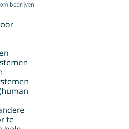
 om bedrijven
door
sen
systemen
n
ystemen
 (human
 andere
r te
e hele