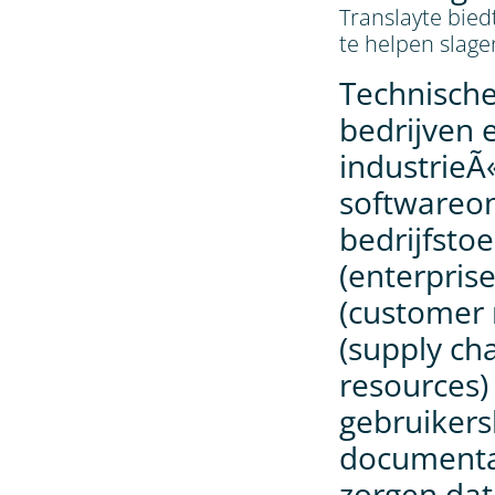
Translayte bied
te helpen slag
Technische
bedrijven 
industrieÃ«
softwareon
bedrijfsto
(enterpris
(customer
(supply c
resources)
gebruikers
documentat
zorgen dat