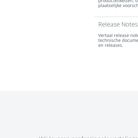
productetiketten, 
plaatselijke voorsc
Release Notes
Vertaal release no
technische docume
en releases.