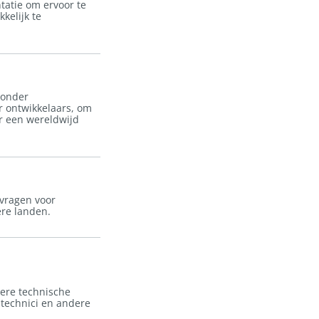
atie om ervoor te
kelijk te
ronder
r ontwikkelaars, om
r een wereldwijd
nvragen voor
ere landen.
ere technische
technici en andere