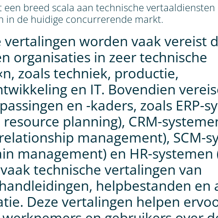
t een breed scala aan technische vertaaldiensten
en in de huidige concurrerende markt.
 vertalingen worden vaak vereist 
en organisaties in zeer technische
n, zoals techniek, productie,
twikkeling en IT. Bovendien verei
epassingen en -kaders, zoals ERP-
e resource planning), CRM-systeme
 relationship management), SCM-s
hain management) en HR-systemen
 vaak technische vertalingen van
handleidingen, helpbestanden en
ie. Deze vertalingen helpen ervoo
 werknemers en gebruikers over d