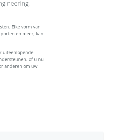
gineering,
sten. Elke vorm van
pporten en meer, kan
or uiteenlopende
ondersteunen, of u nu
oor anderen om uw