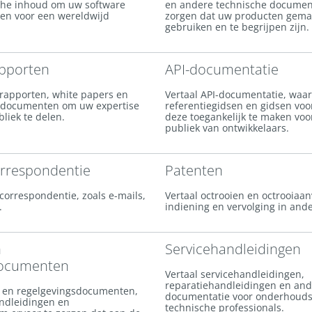
che inhoud om uw software
en andere technische document
ken voor een wereldwijd
zorgen dat uw producten gemak
gebruiken en te begrijpen zijn.
apporten
API-documentatie
 rapporten, white papers en
Vertaal API-documentatie, waa
 documenten om uw expertise
referentiegidsen en gidsen voo
liek te delen.
deze toegankelijk te maken voo
publiek van ontwikkelaars.
orrespondentie
Patenten
correspondentie, zoals e-mails,
Vertaal octrooien en octrooiaa
.
indiening en vervolging in and
n
Servicehandleidingen
documenten
Vertaal servicehandleidingen,
reparatiehandleidingen en and
s- en regelgevingsdocumenten,
documentatie voor onderhouds
andleidingen en
technische professionals.