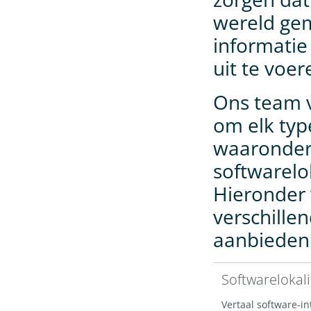
wereld gem
informatie
uit te voer
Ons team v
om elk typ
waaronder
softwarelo
Hieronder 
verschille
aanbieden
Softwarelokali
Vertaal software-in