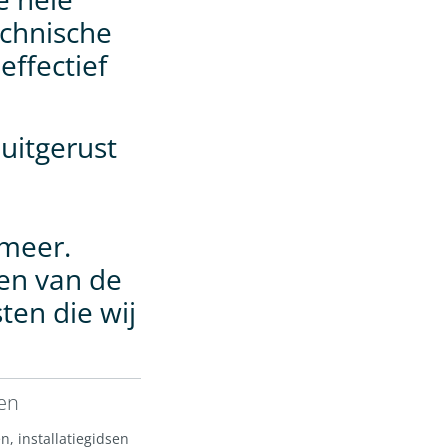
echnische
effectief
uitgerust
 meer.
gen van de
ten die wij
en
, installatiegidsen