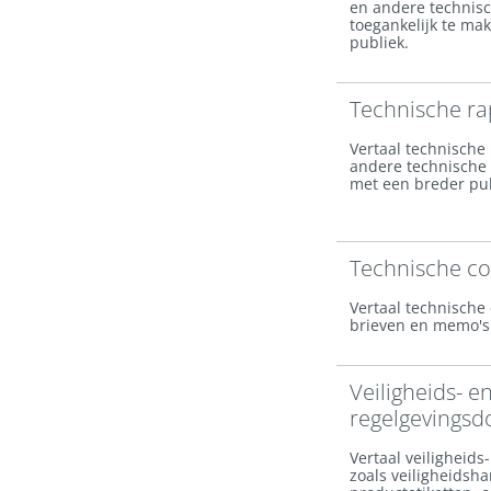
en andere technis
toegankelijk te ma
publiek.
Technische r
Vertaal technische
andere technische
met een breder pub
Technische c
Vertaal technische 
brieven en memo's
Veiligheids- e
regelgevings
Vertaal veiligheid
zoals veiligheidsh