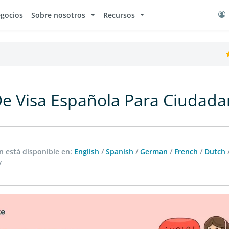
egocios
Sobre nosotros
Recursos
De Visa Española Para Ciudadan
 está disponible en:
English
/
Spanish
/
German
/
French
/
Dutch
/