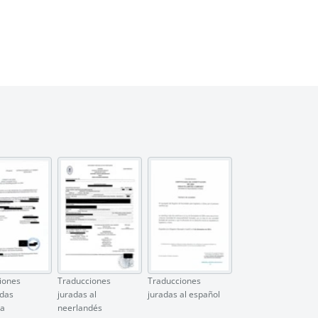
iones
Traducciones
Traducciones
adas
juradas al
juradas al español
ia
neerlandés