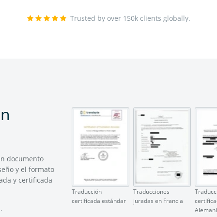
Trusted by over 150k clients globally.
ón
 un documento
seño y el formato
da y certificada
Traducción
Traducciones
Traducc
certificada estándar
juradas en Francia
certific
.
Aleman