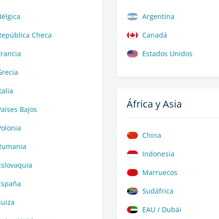
Bélgica
Argentina
República Checa
Canadá
Francia
Estados Unidos
Grecia
talia
África y Asia
Países Bajos
Polonia
China
Rumania
Indonesia
Eslovaquia
Marruecos
España
Sudáfrica
Suiza
EAU / Dubái