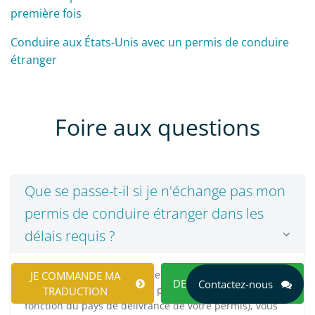
première fois
Conduire aux États-Unis avec un permis de conduire
étranger
Foire aux questions
Que se passe-t-il si je n'échange pas mon
permis de conduire étranger dans les
délais requis ?
Si vous n'échangez pas votre permis étranger dans les
JE COMMANDE MA
DEMANDEZ UN DEVIS
Contactez-nous
12 mois (ou dans une autre période spécifiée en
TRADUCTION
fonction du pays de délivrance de votre permis), vous