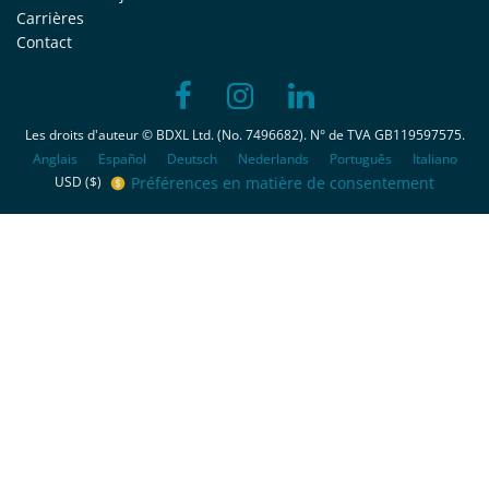
Carrières
Contact
Les droits d'auteur © BDXL Ltd. (No. 7496682). N° de TVA GB119597575.
Anglais
Español
Deutsch
Nederlands
Português
Italiano
Préférences en matière de consentement
USD ($)