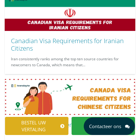
Canadian Visa Requirements for Iranian
Citizens
Iran consistently ranks among the top ten source countries for
newcomers to Canada, which means that...
BESTEL UW
EEN OFFERTE
Canada Visa Requirements for Chinese
Contacteer ons
VERTALING
AANVRAGEN
Citizens