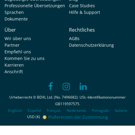
Professionelle Übersetzungen
Case Studies
Sprachen
Hilfe & Support
Dokumente
Über
Rechtliches
Wir über uns
AGBs
Partner
Datenschutzerklärung
Empfiehl uns
Kommen Sie zu uns
Karrieren
Anschrift
Urheberrecht © BDXL Ltd. (No. 7496682). USt.-Identifikationsnummer
GB119597575.
Englisch
Español
Français
Nederlands
Português
Italiano
Präferenzen der Zustimmung
USD ($)