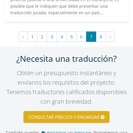
posible que le indiquen que debe presentar una
traducción jurada, especialmente en un país...
‹
1
2
3
4
5
6
7
8
›
¿Necesita una traducción?
Obtén un presupuesto instantáneo y
envíanos los requisitos del proyecto.
Tenemos traductores calificados disponibles
con gran brevedad.
CONSULTAR PRECIOS Y ENCARGAR
También puedes,
enviarnos un mensaje
. Prometemos una