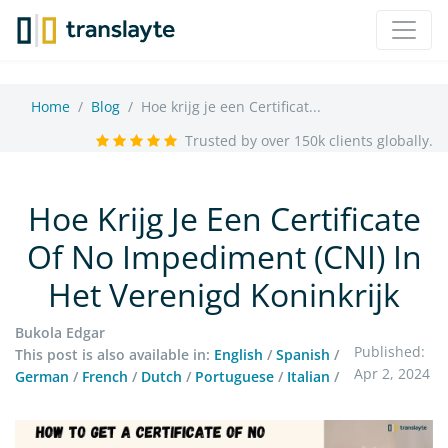
Home
Blog
Hoe krijg je een Certificat...
Trusted by over 150k clients globally.
Hoe Krijg Je Een Certificate
Of No Impediment (CNI) In
Het Verenigd Koninkrijk
Bukola Edgar
Published:
This post is also available in:
English
/
Spanish
/
Apr 2, 2024
German
/
French
/
Dutch
/
Portuguese
/
Italian
/