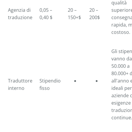
qualità
Agenzia di
0,05 –
20 –
20 –
superior
traduzione
0,40 $
150+$
200$
consegna
rapida, 
costoso.
Gli stipe
vanno da
50.000 a
80.000+ d
Traduttore
Stipendio
all'anno 
interno
fisso
ideali per
aziende 
esigenze 
traduzio
continue