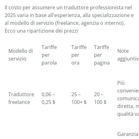
Il costo per assumere un traduttore professionista nel
2025 varia in base all'esperienza, alla specializzazione e
al modello di servizio (freelance, agenzia o interno).
Ecco una ripartizione dei prezzi
Tariffe
Tariffe
Tariffe
Modello di
Note
per
per
per
servizio
aggiunti
parola
ora
pagina
Più
convenie
Traduttore
0,06 –
25 –
20 –
comunic
freelance
0,25 $
100+ $
100 $
diretta, 
qualità va
Garanzia