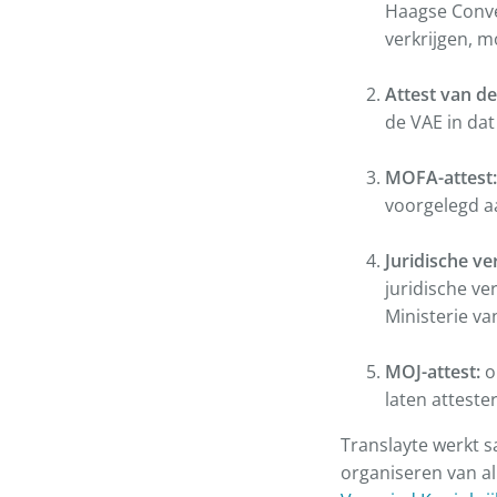
Haagse Conven
verkrijgen, m
Attest van d
de VAE in da
MOFA-attest
voorgelegd aa
Juridische ver
juridische ve
Ministerie van
MOJ-attest:
o
laten attester
Translayte werkt s
organiseren van a