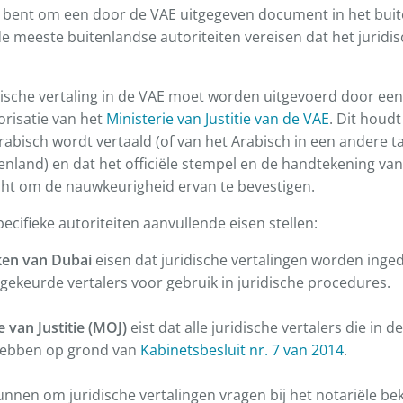
n bent om een door de VAE uitgegeven document in het buit
de meeste buitenlandse autoriteiten vereisen dat het juridi
ische vertaling in de VAE moet worden uitgevoerd door een
orisatie van het
Ministerie van Justitie van de VAE
. Dit houdt
abisch wordt vertaald (of van het Arabisch in een andere ta
tenland) en dat het officiële stempel en de handtekening van
t om de nauwkeurigheid ervan te bevestigen.
ecifieke autoriteiten aanvullende eisen stellen:
ken van Dubai
eisen dat juridische vertalingen worden inge
ekeurde vertalers voor gebruik in juridische procedures.
e van Justitie (MOJ)
eist dat alle juridische vertalers die in 
hebben op grond van
Kabinetsbesluit nr. 7 van 2014
.
nnen om juridische vertalingen vragen bij het notariële be