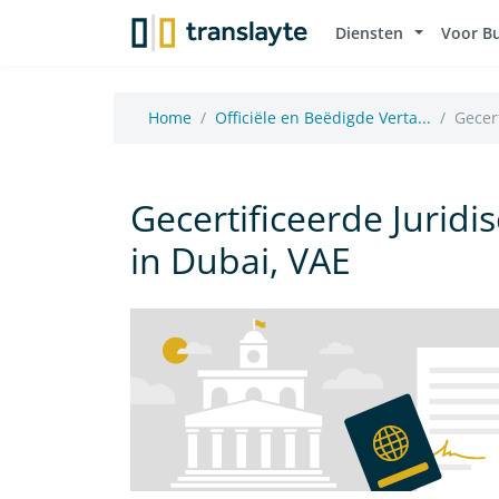
Diensten
Voor B
Home
Officiële en Beëdigde Verta...
Gecert
Gecertificeerde Juridi
in Dubai, VAE