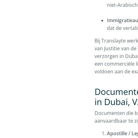
niet-Arabisc
Immigratieau
dat de vertal
Bij Translayte wer
van Justitie van d
verzorgen in Dubai
een commerciële li
voldoen aan de exa
Documenten
in Dubai, 
Documenten die bu
aanvaardbaar te z
Apostille / Le