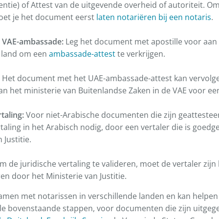
tie) of Attest van de uitgevende overheid of autoriteit. Om
oet je het document eerst
laten notariëren bij een notaris
.
e VAE-ambassade:
Leg het document met apostille voor aa
t land om een
ambassade-attest
te verkrijgen.
:
Het document met het UAE-ambassade-attest kan vervolg
n het ministerie van Buitenlandse Zaken in de VAE voor een
taling:
Voor niet-Arabische documenten die zijn geattesteer
rtaling in het Arabisch nodig, door een vertaler die is goed
 Justitie.
m de juridische vertaling te valideren, moet de vertaler zij
en door het Ministerie van Justitie.
amen met notarissen in verschillende landen en kan helpen 
lle bovenstaande stappen, voor documenten die zijn uitgege