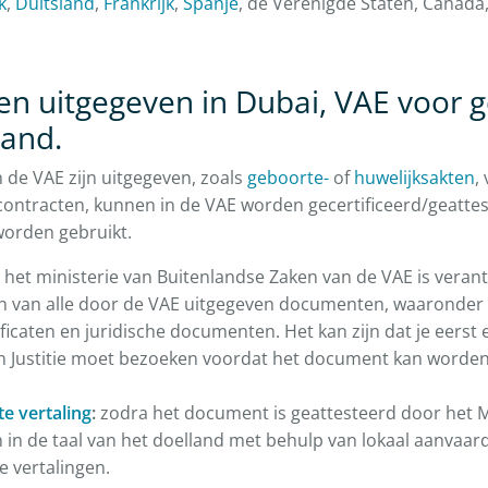
k
,
Duitsland
,
Frankrijk
,
Spanje
, de Verenigde Staten, Canada
 uitgegeven in Dubai, VAE voor g
land.
de VAE zijn uitgegeven, zoals
geboorte-
of
huwelijksakten
,
contracten, kunnen in de VAE worden gecertificeerd/geatte
worden gebruikt.
het ministerie van Buitenlandse Zaken van de VAE is veran
en van alle door de VAE uitgegeven documenten, waaronder 
tificaten en juridische documenten. Het kan zijn dat je eerst
an Justitie moet bezoeken voordat het document kan worden
 vertaling
:
zodra het document is geattesteerd door het M
n in de taal van het doelland met behulp van lokaal aanvaar
 vertalingen.