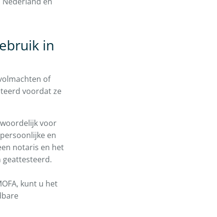
, Nederland en
ebruik in
 volmachten of
steerd voordat ze
twoordelijk voor
persoonlijke en
 een notaris en het
 geattesteerd.
OFA, kunt u het
dbare