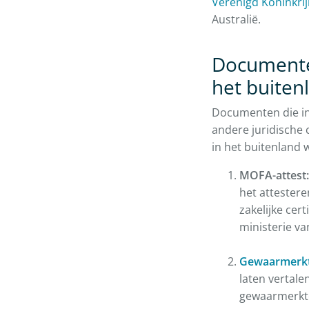
Verenigd Koninkrij
Australië.
Documenten
het buiten
Documenten die in 
andere juridische 
in het buitenland 
MOFA-attest:
het attester
zakelijke cer
ministerie v
Gewaarmerkte
laten vertale
gewaarmerkte