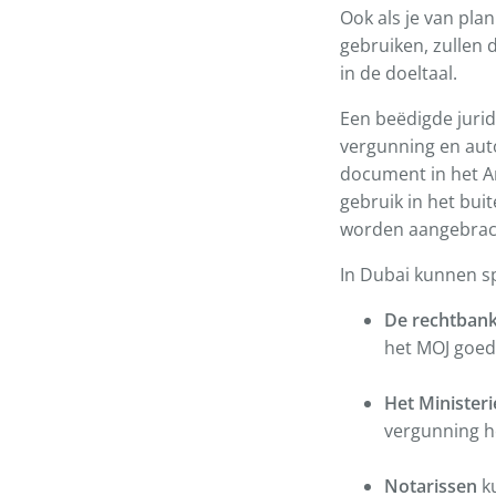
Ook als je van pla
gebruiken, zullen 
in de doeltaal.
Een beëdigde jurid
vergunning en aut
document in het Ar
gebruik in het bui
worden aangebrach
In Dubai kunnen sp
De rechtban
het MOJ goedg
Het Ministeri
vergunning 
Notarissen
ku