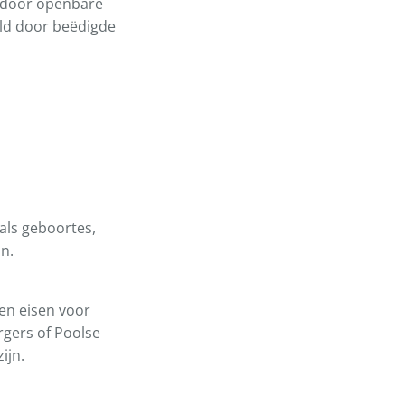
 door openbare
ald door beëdigde
oals geboortes,
jn.
en eisen voor
rgers of Poolse
ijn.