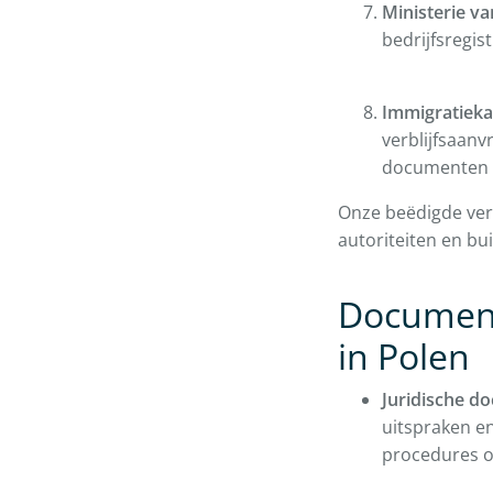
Ministerie v
bedrijfsregis
Immigratieka
verblijfsaan
documenten ni
Onze beëdigde ver
autoriteiten en b
Document
in Polen
Juridische d
uitspraken en
procedures of