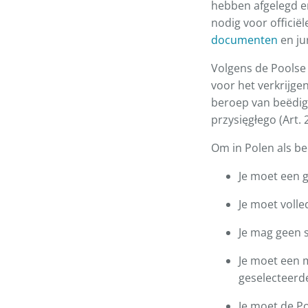
hebben afgelegd e
nodig voor officië
documenten
en ju
Volgens de Poolse
voor het verkrijge
beroep van beëdigd
przysięgłego (Art. 2
Om in Polen als be
Je moet een 
Je moet volle
Je mag geen 
Je moet een m
geselecteerd
Je moet de Po