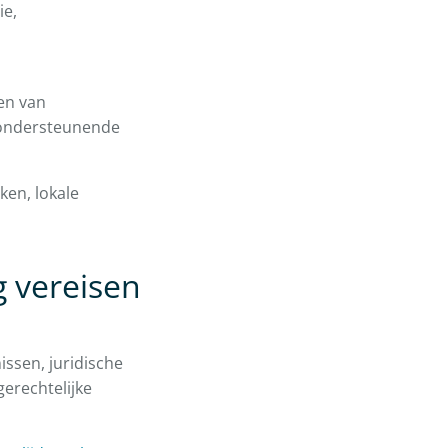
ie,
en van
e ondersteunende
ken, lokale
 vereisen
ssen, juridische
gerechtelijke