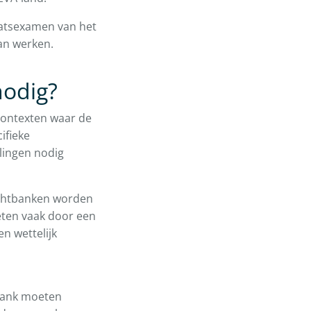
aatsexamen van het
kan werken.
nodig?
 contexten waar de
ifieke
alingen nodig
rechtbanken worden
oeten vaak door een
n wettelijk
tbank moeten