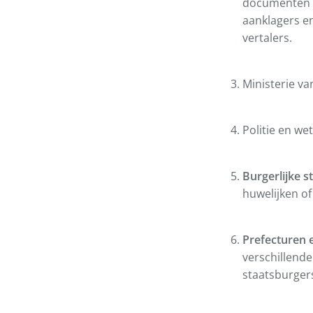
documenten d
aanklagers e
vertalers.
Ministerie van
Politie en w
Burgerlijke s
huwelijken o
Prefecturen e
verschillende
staatsburger