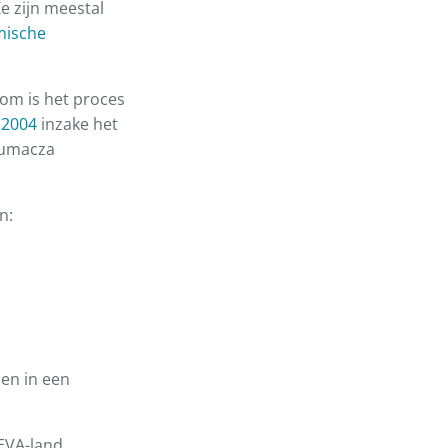
Ze zijn meestal
mische
om is het proces
 2004
inzake het
tłumacza
n:
len in een
 EVA-land.