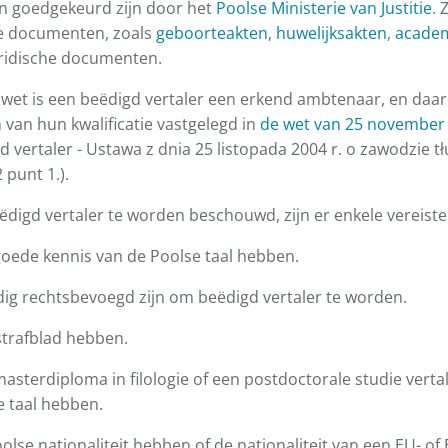
n goedgekeurd zijn door het
Poolse Ministerie van Justitie
. 
le documenten, zoals
geboorteakten
,
huwelijksakten
,
acade
ridische documenten.
 wet is een beëdigd vertaler een erkend ambtenaar, en daar
n van hun kwalificatie vastgelegd in
de wet van 25 november
 vertaler - Ustawa z dnia 25 listopada 2004 r. o zawodzie 
 punt 1.).
ëdigd vertaler te worden beschouwd, zijn er enkele vereiste
goede kennis van de Poolse taal hebben.
dig rechtsbevoegd zijn om beëdigd vertaler te worden.
strafblad hebben.
asterdiploma in filologie of een postdoctorale studie verta
e taal hebben.
olse nationaliteit hebben of de nationaliteit van een EU- of