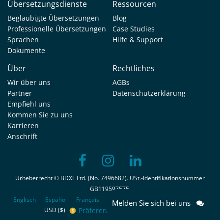
Übersetzungsdienste
Ressourcen
Beglaubigte Übersetzungen
Blog
Professionelle Übersetzungen
Case Studies
Sprachen
Hilfe & Support
Dokumente
Über
Rechtliches
Wir über uns
AGBs
Partner
Datenschutzerklärung
Empfiehl uns
Kommen Sie zu uns
Karrieren
Anschrift
Urheberrecht © BDXL Ltd. (No. 7496682). USt.-Identifikationsnummer
GB119597575.
Englisch
Español
Français
Nederlands
Português
Italiano
Melden Sie sich bei uns
Präferenzen der Zustimmung
USD ($)