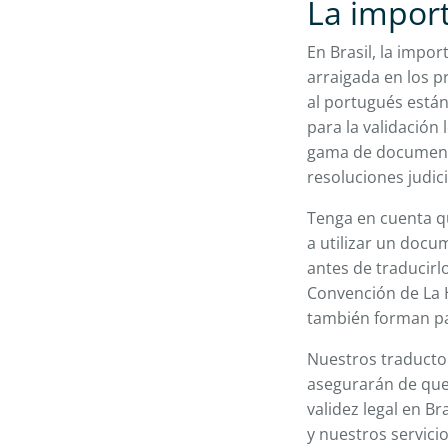
La import
En Brasil, la impo
arraigada en los p
al portugués están
para la validación
gama de documen
resoluciones judic
Tenga en cuenta qu
a utilizar un docu
antes de traducirlo
Convención de La H
también forman pa
Nuestros traducto
asegurarán de que
validez legal en Br
y nuestros servici