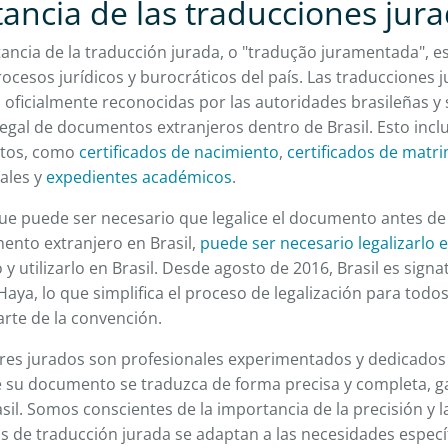
ancia de las traducciones jur
rtancia de la traducción jurada, o "tradução juramentada",
rocesos jurídicos y burocráticos del país. Las traducciones 
 oficialmente reconocidas por las autoridades brasileñas y
 legal de documentos extranjeros dentro de Brasil. Esto inc
tos, como
certificados de nacimiento
,
certificados de matr
iales y
expedientes académicos
.
e puede ser necesario que legalice el documento antes de t
mento extranjero en Brasil,
puede ser necesario legalizarlo e
 y utilizarlo en Brasil. Desde agosto de 2016, Brasil es signa
aya, lo que simplifica el proceso de legalización para todos
rte de la convención.
res jurados son profesionales experimentados y dedicados
 su documento se traduzca de forma precisa y completa, g
asil. Somos conscientes de la importancia de la precisión y l
os de traducción jurada se adaptan a las necesidades especí