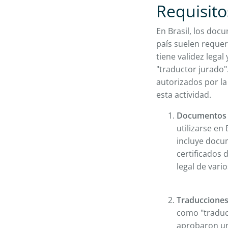
Requisito
En Brasil, los doc
país suelen requer
tiene validez lega
"traductor jurado"
autorizados por l
esta actividad.
Documentos o
utilizarse en
incluye docu
certificados 
legal de vario
Traducciones
como "traduct
aprobaron un