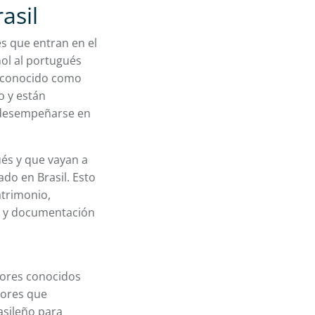
asil
es que entran en el
ñol al portugués
l, conocido como
o y están
a desempeñarse en
ués y que vayan a
ado en Brasil. Esto
atrimonio,
es y documentación
tores conocidos
tores que
asileño para