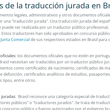
s de la traducción jurada en Br
umentos legales, administrativos y otros documentos oficial
ir una "traducción jurada". Una traducción jurada del espa
l y puede ser realizada por un traductor público profesiona
. Estos traductores han sido aprobados en concurso públic
a
Junta Comercial
de sus respectivos estados en Brasil par
ficiales
: los documentos oficiales que no estén en portug
 Brasil necesitan ser traducidos por un traductor público jur
mentos como certificados de nacimiento, certificados de m
de defunción, certificados analíticos de estudios, pasaport
s tipos, entre otros.
 juradas
: Brasil reconoce una categoría especial de traduc
ores públicos" o "traductores jurados". Se trata de traduc
 concurso público y fueron autorizados por el gobierno br