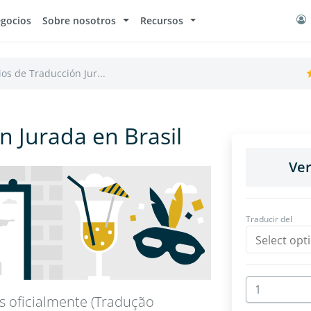
egocios
Sobre nosotros
Recursos
ios de Traducción Jur...
n Jurada en Brasil
 oficialmente (Tradução