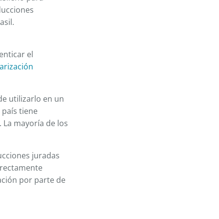
ducciones
sil.
nticar el
arización
e utilizarlo en un
país tiene
. La mayoría de los
ucciones juradas
orrectamente
ación por parte de