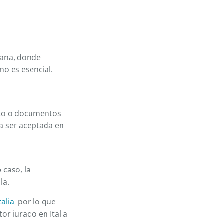
liana, donde
no es esencial.
nto o documentos.
a ser aceptada en
e caso, la
la.
talia
, por lo que
r jurado en Italia