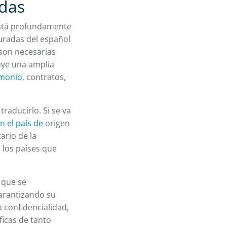
adas
 está profundamente
juradas del español
 son necesarias
luye una amplia
imonio
, contratos,
raducirlo. Si se va
n el país de
origen
tario de la
 los países que
 que se
arantizando su
a confidencialidad,
ficas de tanto