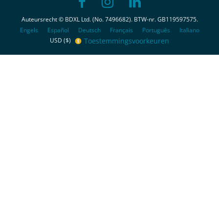
Auteursrecht © BDXL Ltd. (No. 7496682). BTW-nr. GB119597575.
Engels
Español
Deutsch
Français
Português
Italiano
Toestemmingsvoorkeuren
USD ($)