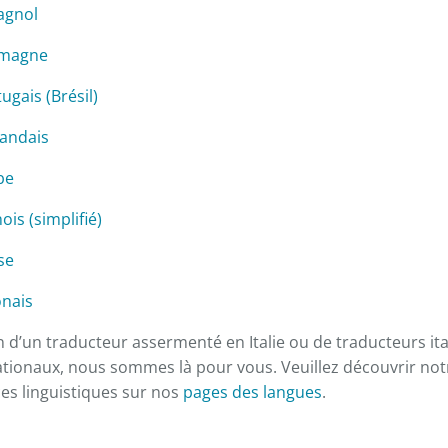
agnol
emagne
ugais (Brésil)
landais
be
ois (simplifié)
se
onais
n d’un traducteur assermenté en Italie ou de traducteurs ital
nationaux, nous sommes là pour vous. Veuillez découvrir n
es linguistiques sur nos
pages des langues
.