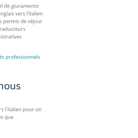
el de
giuramento
lais vers l’italien
s permis de séjour
traducteurs
istratives
ts professionnels
 nous
 l'italien pour un
es que