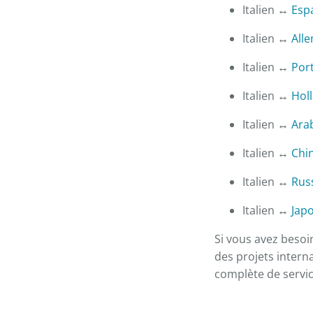
Italien ↔
Esp
Italien ↔
All
Italien ↔
Port
Italien ↔
Hol
Italien ↔
Ara
Italien ↔
Chin
Italien ↔
Rus
Italien ↔
Jap
Si vous avez besoi
des projets inter
complète de servic