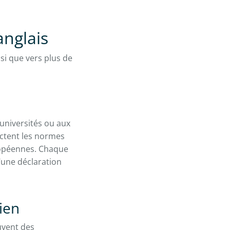
anglais
insi que vers plus de
universités ou aux
pectent les normes
ropéennes. Chaque
’une déclaration
lien
uvent des