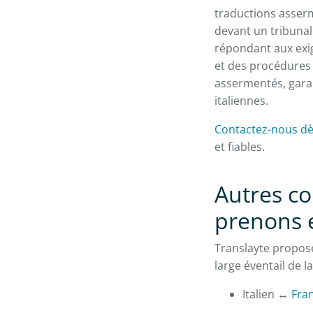
traductions asse
devant un tribunal
répondant aux exig
et des procédures 
assermentés, garan
italiennes.
Contactez-nous d
et fiables.
Autres co
prenons 
Translayte propose
large éventail de 
Italien ↔
Fra