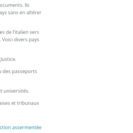
documents. Ils
ys sans en altérer
s de l’italien vers
 Voici divers pays
Justice.
u des passeports
t universités.
aises et tribunaux
uction assermentée