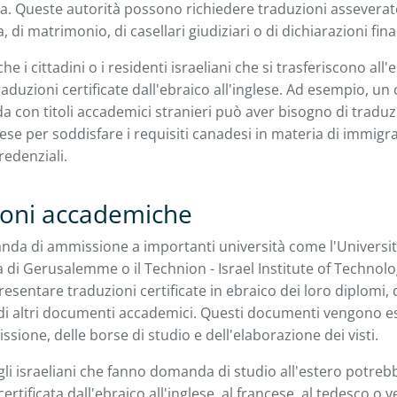
ca. Queste autorità possono richiedere traduzioni asseverate
ta, di matrimonio, di casellari giudiziari o di dichiarazioni fina
 i cittadini o i residenti israeliani che si trasferiscono all
aduzioni certificate dall'ebraico all'inglese. Ad esempio, un 
a con titoli accademici stranieri può aver bisogno di traduz
glese per soddisfare i requisiti canadesi in materia di immigr
redenziali.
ioni accademiche
da di ammissione a importanti università come l'Università 
a di Gerusalemme o il Technion - Israel Institute of Technolog
esentare traduzioni certificate in ebraico dei loro diplomi, de
di altri documenti accademici. Questi documenti vengono e
sione, delle borse di studio e dell'elaborazione dei visti.
gli israeliani che fanno domanda di studio all'estero potre
ertificata dall'ebraico all'inglese, al francese, al tedesco o v