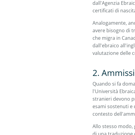
dall'Agenzia Ebrai
certificati di nasci
Analogamente, anche
avere bisogno di tr
che migra in Canad
dall'ebraico all'in
valutazione delle c
2. Ammiss
Quando si fa doman
l'Università Ebraic
stranieri devono pr
esami sostenuti e 
contesto dell'ammis
Allo stesso modo, 
di una traduzione c