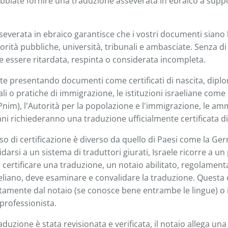
bbiate fornire una traduzione asseverata in ebraico a suppo
everata in ebraico garantisce che i vostri documenti siano
orità pubbliche, università, tribunali e ambasciate. Senza di 
essere ritardata, respinta o considerata incompleta.
te presentando documenti come certificati di nascita, dipl
li o pratiche di immigrazione, le istituzioni israeliane come 
nim), l'Autorità per la popolazione e l'immigrazione, le amm
liani richiederanno una traduzione ufficialmente certificata 
esso di certificazione è diverso da quello di Paesi come la Ge
fidarsi a un sistema di traduttori giurati, Israele ricorre a u
 certificare una traduzione, un notaio abilitato, regolament
raeliano, deve esaminare e convalidare la traduzione. Quest
ttamente dal notaio (se conosce bene entrambe le lingue) o 
professionista.
aduzione è stata revisionata e verificata, il notaio allega una