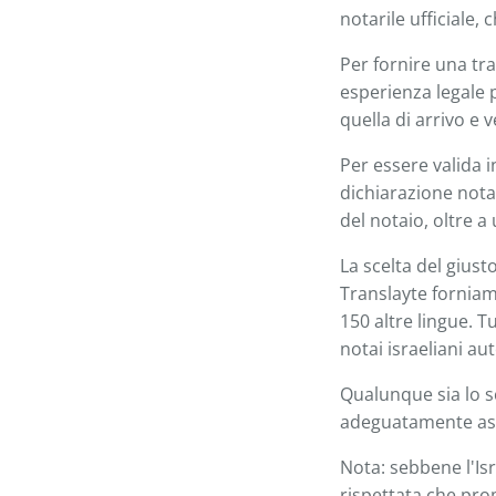
notarile ufficiale,
Per fornire una tra
esperienza legale 
quella di arrivo e 
Per essere valida i
dichiarazione notar
del notaio, oltre a
La scelta del giust
Translayte forniamo
150 altre lingue. T
notai israeliani au
Qualunque sia lo s
adeguatamente assev
Nota: sebbene l'Is
rispettata che pro