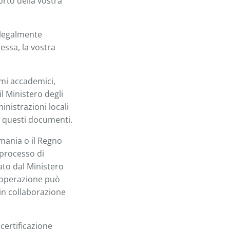
rto della vostra
 legalmente
essa, la vostra
omi accademici,
il Ministero degli
inistrazioni locali
di questi documenti.
rmania o il Regno
n processo di
ato dal Ministero
a operazione può
in collaborazione
 certificazione