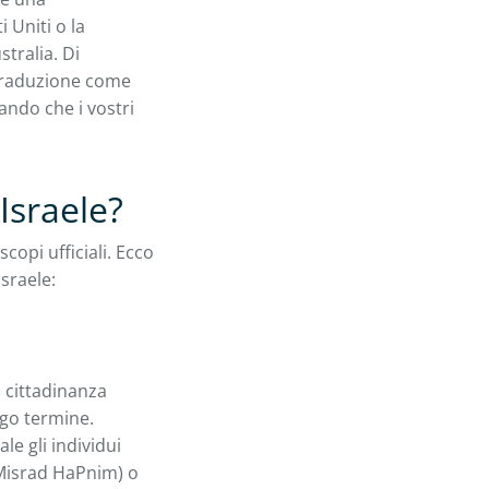
 Uniti o la
tralia. Di
 traduzione come
ando che i vostri
Israele?
opi ufficiali. Ecco
sraele:
a cittadinanza
ungo termine.
le gli individui
(Misrad HaPnim) o