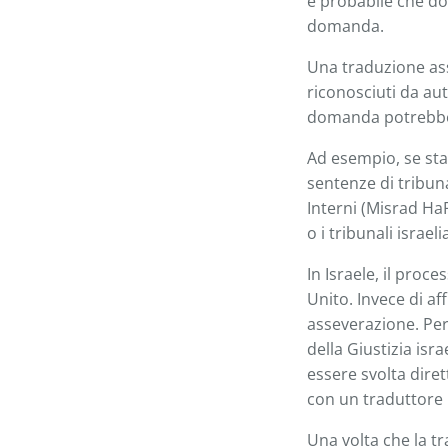
è probabile che do
domanda.
Una traduzione ass
riconosciuti da aut
domanda potrebbe 
Ad esempio, se sta
sentenze di tribuna
Interni (Misrad HaP
o i tribunali israe
In Israele, il proc
Unito. Invece di af
asseverazione. Per
della Giustizia is
essere svolta dire
con un traduttore 
Una volta che la tr