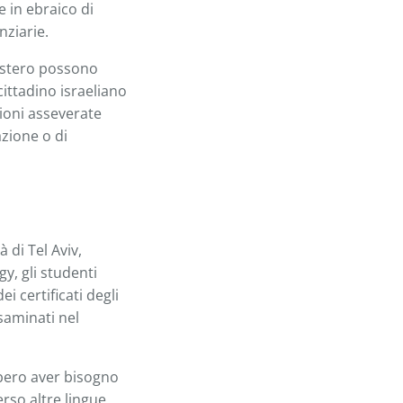
 in ebraico di
nziarie.
'estero possono
cittadino israeliano
ioni asseverate
azione o di
di Tel Aviv,
y, gli studenti
i certificati degli
saminati nel
bbero aver bisogno
erso altre lingue