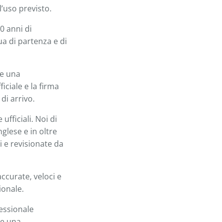
l’uso previsto.
0 anni di
a di partenza e di
re una
iciale e la firma
 di arrivo.
fficiali. Noi di
nglese e in oltre
i e revisionate da
ccurate, veloci e
ionale.
fessionale
ce una