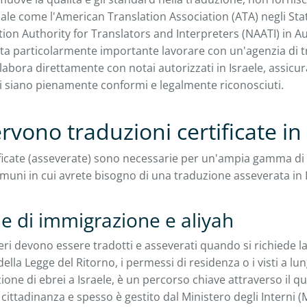
ale come l'American Translation Association (ATA) negli Stati
ion Authority for Translators and Interpreters (NAATI) in Aus
lta particolarmente importante lavorare con un'agenzia di
labora direttamente con notai autorizzati in Israele, assicur
 siano pienamente conformi e legalmente riconosciuti.
rvono traduzioni certificate in 
ificate (asseverate) sono necessarie per un'ampia gamma di sc
omuni in cui avrete bisogno di una traduzione asseverata in I
 di immigrazione e aliyah
eri devono essere tradotti e asseverati quando si richiede l
 della Legge del Ritorno, i permessi di residenza o i visti a l
zione di ebrei a Israele, è un percorso chiave attraverso il qua
ittadinanza e spesso è gestito dal Ministero degli Interni 