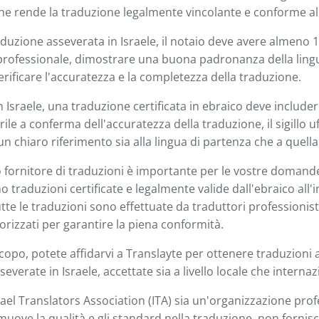
 che rende la traduzione legalmente vincolante e conforme al
duzione asseverata in Israele, il notaio deve avere almeno 1
professionale, dimostrare una buona padronanza della lingu
verificare l'accuratezza e la completezza della traduzione.
n Israele, una traduzione certificata in ebraico deve include
ile a conferma dell'accuratezza della traduzione, il sigillo uff
 un chiaro riferimento sia alla lingua di partenza che a quella
o fornitore di traduzioni è importante per le vostre domande u
 traduzioni certificate e legalmente valide dall'ebraico all'i
utte le traduzioni sono effettuate da traduttori professionist
torizzati per garantire la piena conformità.
copo, potete affidarvi a Translayte per ottenere traduzioni a
erate in Israele, accettate sia a livello locale che internaz
rael Translators Association (ITA) sia un'organizzazione pro
muove la qualità e gli standard nella traduzione, non fornis