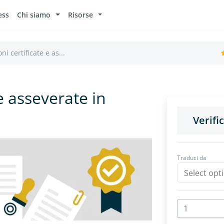
ess
Chi siamo
Risorse
ni certificate e as...
e asseverate in