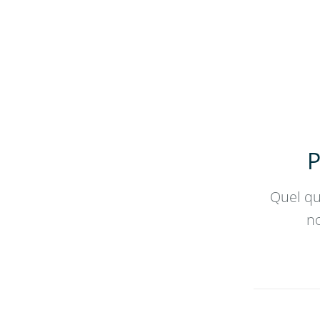
P
Quel qu
no