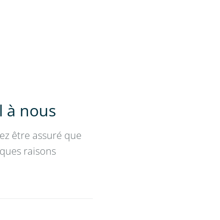
l à nous
vez être assuré que
lques raisons
: