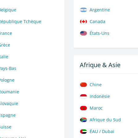
Belgique
Argentine
République Tchèque
Canada
France
États-Uns
Grèce
talie
Afrique & Asie
Pays-Bas
Pologne
Chine
Roumanie
Indonésie
Slovaquie
Maroc
Espagne
Afrique du Sud
Suisse
ÉAU / Dubaï