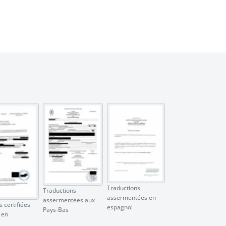
Traductions
Traductions
assermentées en
assermentées aux
 certifiées
espagnol
Pays-Bas
 en