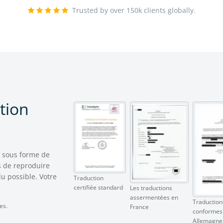
Trusted by over 150k clients globally.
tion
s sous forme de
 de reproduire
u possible. Votre
Traduction
certifiée standard
Les traductions
assermentées en
Traductions
es.
France
conformes
Allemagne