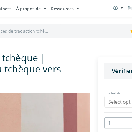
siness
À propos de
Ressources
ices de traduction tchè...
n tchèque |
u tchèque vers