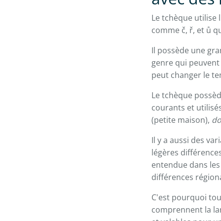
Le tchèque utilise 
comme č, ř, et ů q
Il possède une gra
genre qui peuvent 
peut changer le te
Le tchèque possèd
courants et utilisé
(petite maison),
d
Il y a aussi des va
légères différence
entendue dans les 
différences régiona
C'est pourquoi tou
comprennent la lan