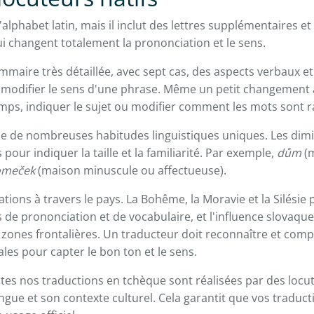
l'alphabet latin, mais il inclut des lettres supplémentaires et
ui changent totalement la prononciation et le sens.
mmaire très détaillée, avec sept cas, des aspects verbaux e
modifier le sens d'une phrase. Même un petit changement à
mps, indiquer le sujet ou modifier comment les mots sont 
e de nombreuses habitudes linguistiques uniques. Les dimi
s pour indiquer la taille et la familiarité. Par exemple,
dům
(m
omeček
(maison minuscule ou affectueuse).
riations à travers le pays. La Bohême, la Moravie et la Silésie
s de prononciation et de vocabulaire, et l'influence slovaque
zones frontalières. Un traducteur doit reconnaître et com
les pour capter le bon ton et le sens.
tes nos traductions en tchèque sont réalisées par des locut
gue et son contexte culturel. Cela garantit que vos traduct