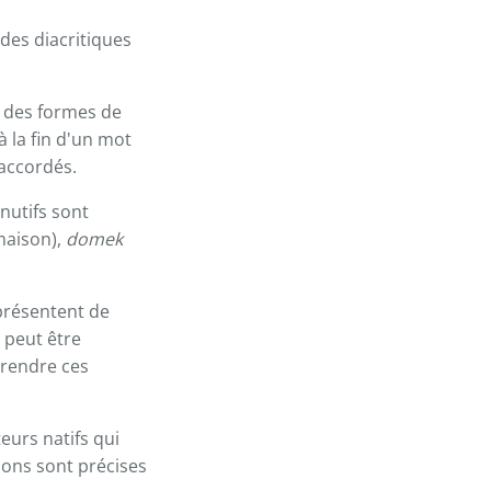
 des diacritiques
t des formes de
 la fin d'un mot
raccordés.
nutifs sont
aison),
domek
 présentent de
 peut être
prendre ces
eurs natifs qui
ions sont précises