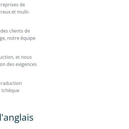
treprises de
reux et multi-
des clients de
age, notre équipe
uction, et nous
ion des exigences
 traduction
s tchèque
'anglais